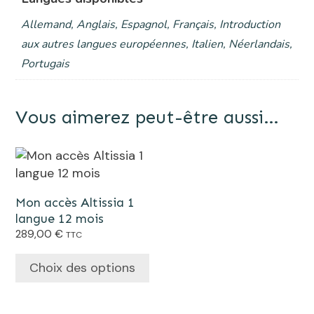
langue
6
Allemand, Anglais, Espagnol, Français, Introduction
aux autres langues européennes, Italien, Néerlandais,
mois
Portugais
Vous aimerez peut-être aussi…
Ce
produit
a
Mon accès Altissia 1
plusieurs
langue 12 mois
variations.
289,00
€
TTC
Les
options
Choix des options
peuvent
être
choisies