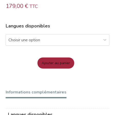
179,00
€
TTC
Langues disponibles
-
+
Ajouter au panier
quantité
de
Mon
accès
Informations complémentaires
Altissia
1
Langues disponibles