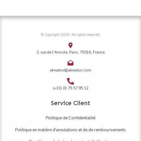
sur
la
page
du
© Copyright
2026
. All rights reserved.
produit
3, rue de l'Arioste, Paris, 75016, France
akreator@akreator.com
(+33) 01 75 57 95 12
Service Client
Politique de Confidentialité
Politique en matière d'annulations et de de remboursements