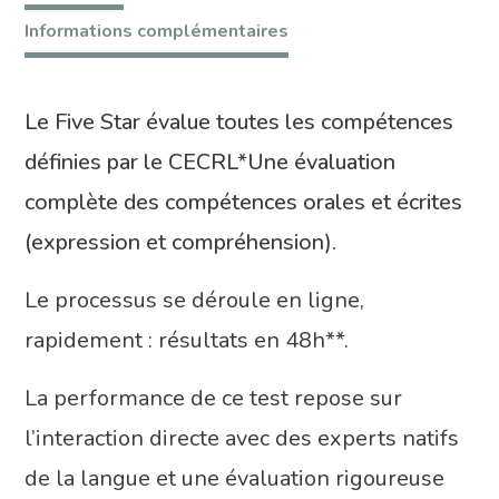
5
Informations complémentaires
STAR
avec
e-
Le Five Star évalue toutes les compétences
surveillance
définies par le CECRL*
Une évaluation
Bright
complète des compétences orales et écrites
Secure
(expression et compréhension).
Le processus se déroule en ligne,
rapidement : résultats en 48h**.
La performance de ce test repose sur
l’interaction directe avec des experts natifs
de la langue et une évaluation rigoureuse