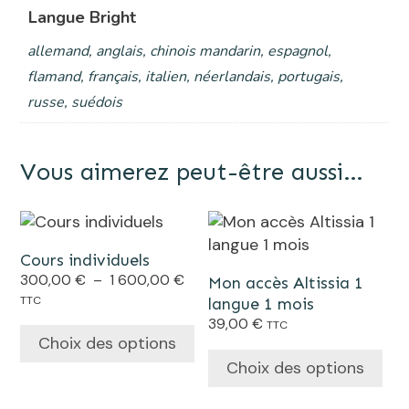
Langue Bright
allemand, anglais, chinois mandarin, espagnol,
flamand, français, italien, néerlandais, portugais,
russe, suédois
Vous aimerez peut-être aussi…
Ce
Ce
produit
produit
Cours individuels
a
a
Plage
300,00
€
–
1 600,00
€
Mon accès Altissia 1
plusieurs
plusieurs
de
TTC
langue 1 mois
variations.
variations.
prix :
39,00
€
TTC
Les
Les
300,00 €
Choix des options
options
à
options
Choix des options
1
peuvent
peuvent
600,00 €
être
être