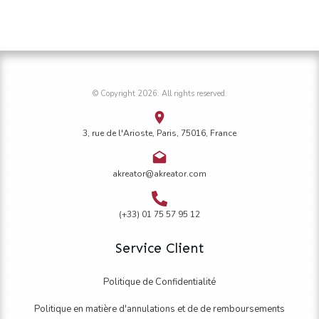
choisies
choisies
sur
sur
la
la
page
page
du
du
© Copyright
2026
. All rights reserved.
produit
produit
3, rue de l'Arioste, Paris, 75016, France
akreator@akreator.com
(+33) 01 75 57 95 12
Service Client
Politique de Confidentialité
Politique en matière d'annulations et de de remboursements