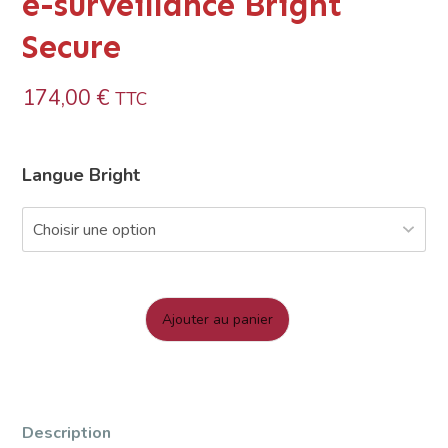
e-surveillance Bright
Secure
174,00
€
TTC
Langue Bright
-
+
Ajouter au panier
quantité
de
Test
BRIGHT
Description